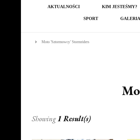
AKTUALNOŚCI
KIM JESTEŚMY?
SPORT
GALERI
Moto 'Sztormowcy’ Stormriders
Mot
Showing
1 Result(s)