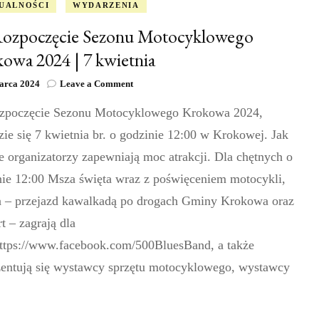
UALNOŚCI
WYDARZENIA
ozpoczęcie Sezonu Motocyklowego
owa 2024 | 7 kwietnia
on
arca 2024
Leave a Comment
XI
zpoczęcie Sezonu Motocyklowego Krokowa 2024,
Rozpoczęcie
Sezonu
ie się 7 kwietnia br. o godzinie 12:00 w Krokowej. Jak
Motocyklowego
Krokowa
 organizatorzy zapewniają moc atrakcji. Dla chętnych o
2024
nie 12:00 Msza święta wraz z poświęceniem motocykli,
|
7
a – przejazd kawalkadą po drogach Gminy Krokowa oraz
kwietnia
t – zagrają dla
ttps://www.facebook.com/500BluesBand, a także
zentują się wystawcy sprzętu motocyklowego, wystawcy