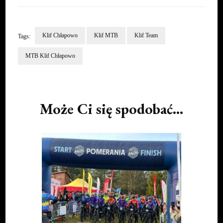
Klif Chłapowo
Klif MTB
Klif Team
Tags:
MTB Klif Chłapowo
Post
Navigation
Może Ci się spodobać...