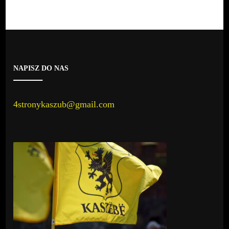
NAPISZ DO NAS
4stronykaszub@gmail.com