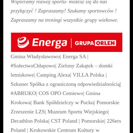
Wspieramy rozwój sportu- możesz się do nas
przyłączyć ! Zapraszamy! Szukamy sportowców !
Zapraszamy na treningi wszystkie grupy wiekowe.
Gmina Władysławowo
|
Energa SA
|
#SołectwoChłapowo
|
Zielony Zakątek – domki
letniskowe
|
Camping Alexa
|
VILLA Polska
|
Szkuner Spółka z ograniczoną odpowiedzialnością
|
#ABRUKO
|
COS OPO Cetniewo
|
Gmina
Krokowa
|
Bank Spółdzielczy w Pucku
|
Pomorskie
Zrzeszenie LZS
|
Muzeum Sportu Wiejskiego
|
Decathlon Polska
|
CST Poland
|
Pomorskie
|
226ers
Poland
|
Krokowskie Centrum Kultury w