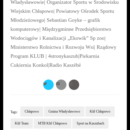
Władysławowie
|
Organizator Sportu w Środowisku
Wiejskim Chłapowo
|
Powiatowy Ośrodek Sportu
Młodzieżowego
|
Sebastian Goyke – grafik
komputerowy
|
Międzygminne Przedsiębiorstwo
Wodociągów i Kanalizacji „Ekowik” Sp zoo
|
Ministerstwo Rolnictwa i Rozwoju Wsi
|
Rządowy
Program KLUB
|
4stronykaszub
|
Piekarnia
Cukiernia Konkol
|
Radio Kaszëbë
Chłapowo
Gmina Władysławowo
Klif Chłapowo
Tags:
Klif Team
MTB Klif Chłapowo
Sport na Kaszubach