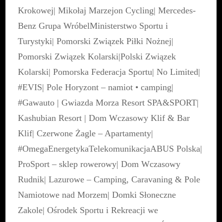
Krokowej
|
Mikołaj Marzejon Cycling
|
Mercedes-
Benz Grupa Wróbel
Ministerstwo Sportu i
Turystyki
|
Pomorski Związek Piłki Nożnej
|
Pomorski Związek Kolarski
|
Polski Związek
Kolarski
|
Pomorska Federacja Sportu
|
No Limited
|
#EVIS
|
Pole Horyzont – namiot • camping
|
#Gawauto
|
Gwiazda Morza Resort SPA&SPORT
|
Kashubian Resort
|
Dom Wczasowy Klif & Bar
Klif
|
Czerwone Żagle – Apartamenty
|
#OmegaEnergetykaTelekomunikacja
ABUS Polska
|
ProSport – sklep rowerowy
|
Dom Wczasowy
Rudnik
|
Lazurowe – Camping, Caravaning & Pole
Namiotowe nad Morzem
|
Domki Słoneczne
Zakole
|
Ośrodek Sportu i Rekreacji we