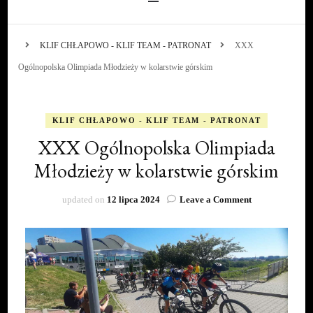
KLIF CHŁAPOWO - KLIF TEAM - PATRONAT
XXX
Ogólnopolska Olimpiada Młodzieży w kolarstwie górskim
KLIF CHŁAPOWO - KLIF TEAM - PATRONAT
XXX Ogólnopolska Olimpiada
Młodzieży w kolarstwie górskim
on
updated on
12 lipca 2024
Leave a Comment
XXX
Ogólnopolska
Olimpiada
Młodzieży
w
kolarstwie
górskim