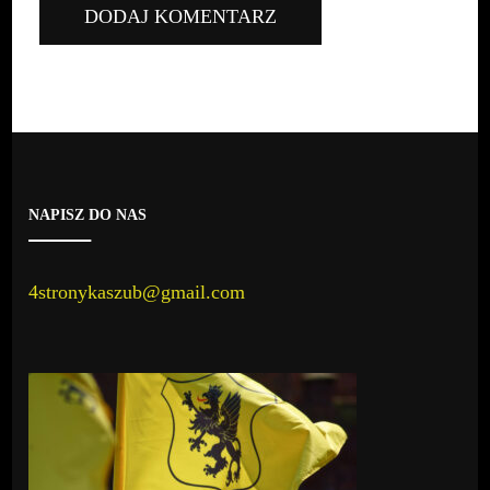
NAPISZ DO NAS
4stronykaszub@gmail.com