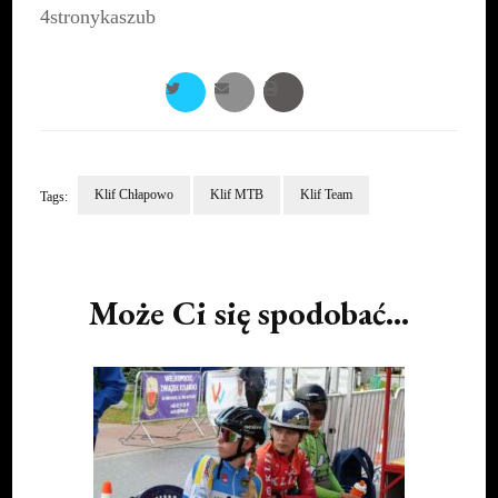
4stronykaszub
Klif Chłapowo
Klif MTB
Klif Team
Tags:
Post
Navigation
Może Ci się spodobać...