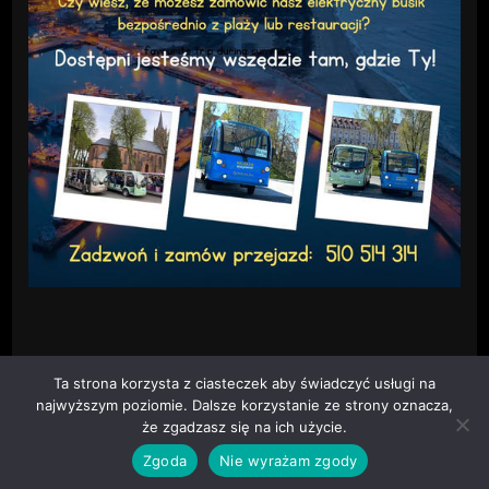
Ta strona korzysta z ciasteczek aby świadczyć usługi na
najwyższym poziomie. Dalsze korzystanie ze strony oznacza,
że zgadzasz się na ich użycie.
Cztery Strony Kaszub
Fashion Diva | Stworzony przez
Motywy
Zgoda
Nie wyrażam zgody
Blossom
.Napędzane przez
WordPress
.
Polityka prywatności