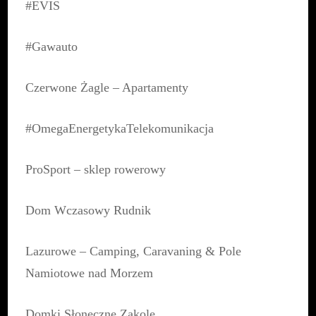
#EVIS
#Gawauto
Czerwone Żagle – Apartamenty
#OmegaEnergetykaTelekomunikacja
ProSport – sklep rowerowy
Dom Wczasowy Rudnik
Lazurowe – Camping, Caravaning & Pole
Namiotowe nad Morzem
Domki Słoneczne Zakole