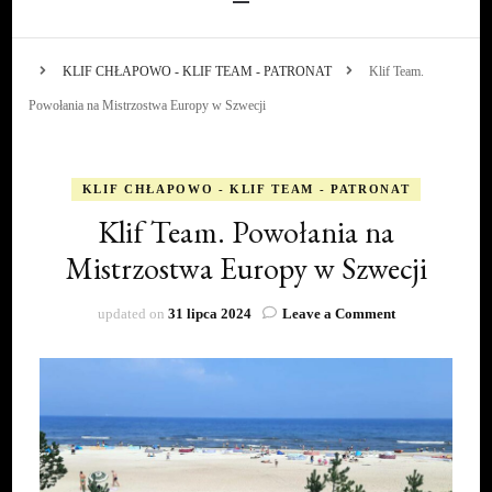
KLIF CHŁAPOWO - KLIF TEAM - PATRONAT
Klif Team.
Powołania na Mistrzostwa Europy w Szwecji
KLIF CHŁAPOWO - KLIF TEAM - PATRONAT
Klif Team. Powołania na
Mistrzostwa Europy w Szwecji
on
updated on
31 lipca 2024
Leave a Comment
Klif
Team.
Powołania
na
Mistrzostwa
Europy
w
Szwecji