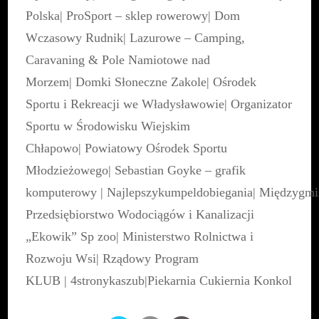
Polska
|
ProSport – sklep rowerowy
|
Dom
Wczasowy Rudnik
|
Lazurowe – Camping,
Caravaning & Pole Namiotowe nad
Morzem
|
Domki Słoneczne Zakole
|
Ośrodek
Sportu i Rekreacji we Władysławowie
|
Organizator
Sportu w Środowisku Wiejskim
Chłapowo
|
Powiatowy Ośrodek Sportu
Młodzieżowego
|
Sebastian Goyke – grafik
komputerowy
|
Najlepszykumpeldobiegania
|
Międzygmi
Przedsiębiorstwo Wodociągów i Kanalizacji
„Ekowik” Sp zoo
|
Ministerstwo Rolnictwa i
Rozwoju Wsi
|
Rządowy Program
KLUB
|
4stronykaszub
|
Piekarnia Cukiernia Konkol