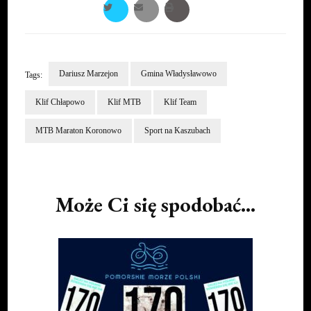
Dariusz Marzejon
Gmina Władysławowo
Tags:
Klif Chłapowo
Klif MTB
Klif Team
MTB Maraton Koronowo
Sport na Kaszubach
Post
Navigation
Może Ci się spodobać...