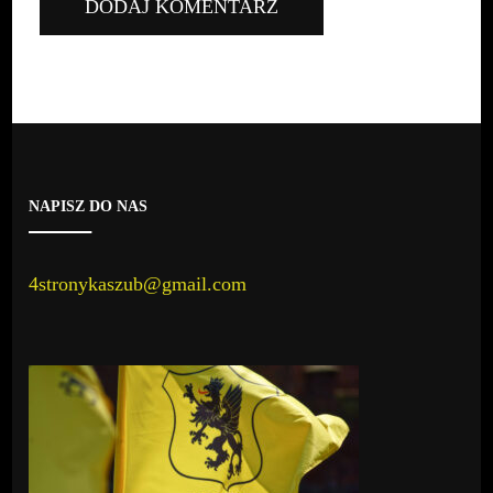
NAPISZ DO NAS
4stronykaszub@gmail.com