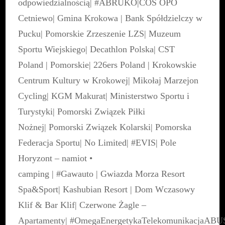
odpowiedzialnością
|
#ABRUKO
|
COS OPO
Cetniewo
|
Gmina Krokowa
|
Bank Spółdzielczy w
Pucku
|
Pomorskie Zrzeszenie LZS
|
Muzeum
Sportu Wiejskiego
|
Decathlon Polska
|
CST
Poland
|
Pomorskie
|
226ers Poland
|
Krokowskie
Centrum Kultury w Krokowej
|
Mikołaj Marzejon
Cycling
|
KGM Makurat
|
Ministerstwo Sportu i
Turystyki
|
Pomorski Związek Piłki
Nożnej
|
Pomorski Związek Kolarski
|
Pomorska
Federacja Sportu
|
No Limited
|
#EVIS
|
Pole
Horyzont – namiot •
camping
|
#Gawauto
|
Gwiazda Morza Resort
Spa&Sport
|
Kashubian Resort
|
Dom Wczasowy
Klif & Bar Klif
|
Czerwone Żagle –
Apartamenty
|
#OmegaEnergetykaTelekomunikacja
ABU