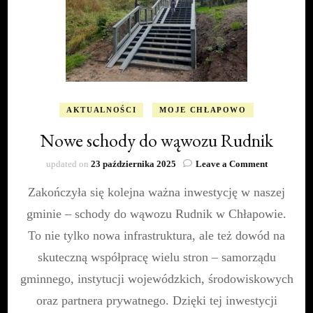
AKTUALNOŚCI
MOJE CHŁAPOWO
Nowe schody do wąwozu Rudnik
on
updated on
23 października 2025
Leave a Comment
Nowe
Zakończyła się kolejna ważna inwestycję w naszej
schody
do
gminie – schody do wąwozu Rudnik w Chłapowie.
wąwozu
Rudnik
To nie tylko nowa infrastruktura, ale też dowód na
skuteczną współpracę wielu stron – samorządu
gminnego, instytucji wojewódzkich, środowiskowych
oraz partnera prywatnego. Dzięki tej inwestycji