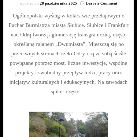
on
updated on
28 października 2025
Leave a Comment
Wyścig
Ogólnopolski wyścig w kolarstwie przełajowym o
o
Puchar
Puchar Burmistrza miasta Słubice. Słubice i Frankfurt
Burmistrza
miasta
nad Odrą tworzą aglomerację transgraniczną, często
Słubice
określaną mianem „Dwumiasta”. Mieszczą się po
przeciwnych stronach rzeki Odry i są ze sobą ściśle
powiązane poprzez most, liczne inwestycje, wspólne
projekty i swobodny przepływ ludzi, pracy oraz
inicjatyw kulturalnych i edukacyjnych. Na zawodach
spiker często …