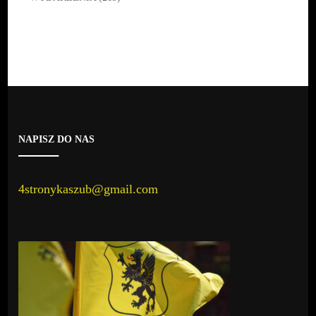
NAPISZ DO NAS
4stronykaszub@gmail.com