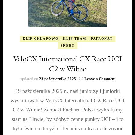
KLIF CHŁAPOWO - KLIF TEAM - PATRONAT
SPORT
VeloCX International CX Race UCI
C2 w Wilnie
on
updated on
23 października 2025
Leave a Comment
VeloCX
19 października 2025 r., nasi juniorzy i juniorki
Internation
CX
wystartowali w VeloCX International CX Race UCI
Race
UCI
C2 w Wilnie! Zamiast Pucharu Polski wybraliśmy
C2
start na Litwie, by zdobyć cenne punkty UCI – i to
w
Wilnie
była świetna decyzja! Techniczna trasa z licznymi