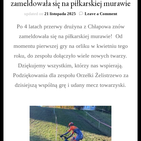
zameldowała się na piłkarskiej murawie
on
updated on
21 listopada 2025
Leave a Comment
Drużyna
Po 4 latach przerwy drużyna z Chłapowa znów
z
Chłapowa
zameldowała się na piłkarskiej murawie! Od
znów
zameldowała
momentu pierwszej gry na orliku w kwietniu tego
się
roku, do zespołu dołączyło wiele nowych twarzy.
na
piłkarskiej
Dziękujemy wszystkim, którzy nas wspierają.
murawie
Podziękowania dla zespołu Orzełki Żelistrzewo za
dzisiejszą wspólną grę i udany mecz towarzyski.