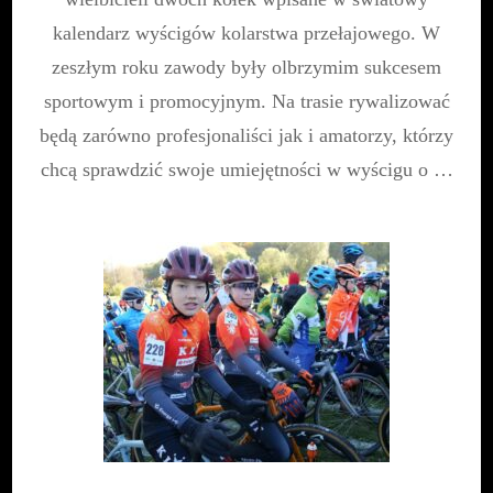
C2
„Dalej
kalendarz wyścigów kolarstwa przełajowego. W
Na
zeszłym roku zawody były olbrzymim sukcesem
Północ
Rowerem
sportowym i promocyjnym. Na trasie rywalizować
Się
będą zarówno profesjonaliści jak i amatorzy, którzy
Nie
Da…”
chcą sprawdzić swoje umiejętności w wyścigu o …