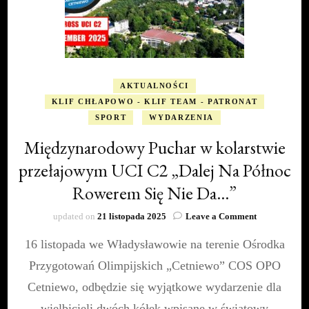
AKTUALNOŚCI
KLIF CHŁAPOWO - KLIF TEAM - PATRONAT
SPORT
WYDARZENIA
Międzynarodowy Puchar w kolarstwie
przełajowym UCI C2 „Dalej Na Północ
Rowerem Się Nie Da…”
on
updated on
21 listopada 2025
Leave a Comment
Międzynaro
16 listopada we Władysławowie na terenie Ośrodka
Puchar
w
Przygotowań Olimpijskich „Cetniewo” COS OPO
kolarstwie
przełajowym
Cetniewo, odbędzie się wyjątkowe wydarzenie dla
UCI
wielbicieli dwóch kółek wpisane w światowy