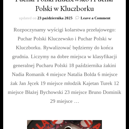
Polski w Kluczborku
on
updated on
23 października 2025
Leave a Comment
Puchar
Rozpoczynamy wyścigi kolarstwa przełajowego:
Polski
Kluczewsk
Puchar Polski Kluczewsko i Puchar Polski w
i
Puchar
Kluczborku. Rywalizować będziemy do końca
Polski
grudnia. Liczymy na dobre miejsca w klasyfikacji
w
Kluczbork
generalnej Pucharu Polski 18 października żakini
Nadia Romanik 4 miejsce Natalia Bolda 6 miejsce
żak Jan Jęcek 19 miejsce młodzik Kajetan Turek 12
miejsce Błażej Bychowski 23 miejsce Bruno Dominik
29 miejsce …