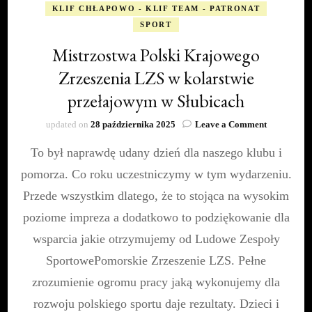
KLIF CHŁAPOWO - KLIF TEAM - PATRONAT
SPORT
Mistrzostwa Polski Krajowego
Zrzeszenia LZS w kolarstwie
przełajowym w Słubicach
on
updated on
28 października 2025
Leave a Comment
Mistrzostw
To był naprawdę udany dzień dla naszego klubu i
Polski
Krajowego
pomorza. Co roku uczestniczymy w tym wydarzeniu.
Zrzeszenia
LZS
Przede wszystkim dlatego, że to stojąca na wysokim
w
poziome impreza a dodatkowo to podziękowanie dla
kolarstwie
przełajow
wsparcia jakie otrzymujemy od Ludowe Zespoły
w
SportowePomorskie Zrzeszenie LZS. Pełne
Słubicach
zrozumienie ogromu pracy jaką wykonujemy dla
rozwoju polskiego sportu daje rezultaty. Dzieci i