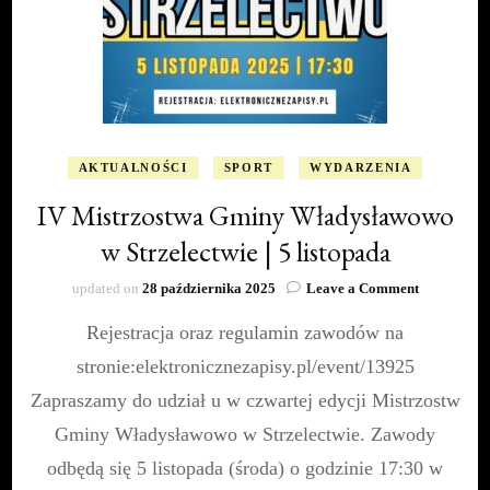
AKTUALNOŚCI
SPORT
WYDARZENIA
IV Mistrzostwa Gminy Władysławowo
w Strzelectwie | 5 listopada
on
updated on
28 października 2025
Leave a Comment
IV
Rejestracja oraz regulamin zawodów na
Mistrzostw
Gminy
stronie:elektronicznezapisy.pl/event/13925
Władysław
w
Zapraszamy do udział u w czwartej edycji Mistrzostw
Strzelectwi
Gminy Władysławowo w Strzelectwie. Zawody
|
5
odbędą się 5 listopada (środa) o godzinie 17:30 w
listopada