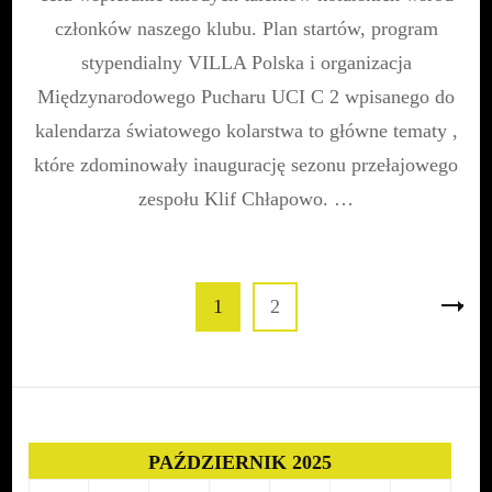
członków naszego klubu. Plan startów, program
stypendialny VILLA Polska i organizacja
Międzynarodowego Pucharu UCI C 2 wpisanego do
kalendarza światowego kolarstwa to główne tematy ,
które zdominowały inaugurację sezonu przełajowego
zespołu Klif Chłapowo. …
Stronicowanie
Page
Page
1
2
wpisów
PAŹDZIERNIK 2025