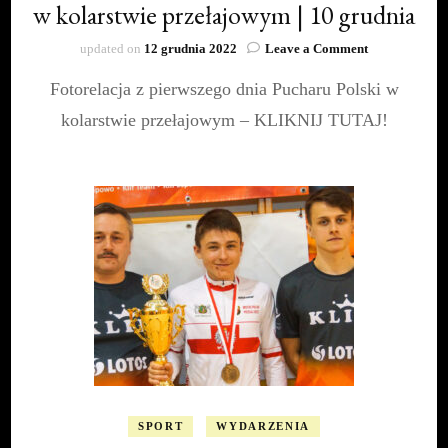
w kolarstwie przełajowym | 10 grudnia
on
updated on
12 grudnia 2022
Leave a Comment
Międzynarod
Fotorelacja z pierwszego dnia Pucharu Polski w
PUCHAR
POLSKI
kolarstwie przełajowym – KLIKNIJ TUTAJ!
w
kolarstwie
przełajowym
|
10
grudnia
SPORT
WYDARZENIA