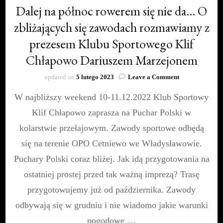
Dalej na północ rowerem się nie da… O
zbliżających się zawodach rozmawiamy z
prezesem Klubu Sportowego Klif
Chłapowo Dariuszem Marzejonem
on
updated on
5 lutego 2023
Leave a Comment
Dalej
W najbliższy weekend 10-11.12.2022 Klub Sportowy
na
północ
Klif Chłapowo zaprasza na Puchar Polski w
rowerem
się
kolarstwie przełajowym. Zawody sportowe odbędą
nie
się na terenie OPO Cetniewo we Władysławowie.
da…
O
Puchary Polski coraz bliżej. Jak idą przygotowania na
zbliżających
ostatniej prostej przed tak ważną imprezą? Trasę
się
zawodach
przygotowujemy już od października. Zawody
rozmawiamy
odbywają się w grudniu i nie wiadomo jakie warunki
z
prezesem
pogodowe …