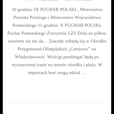
Międzynarodo
10 grudnia: IX PUCHAR POLSKI , Mistrzostwa
PUCHAR
POLSKI
Powiatu Puckiego i Mistrzostwa Województwa
w
kolarstwie
Pomorskiego 11 grudnia: X PUCHAR POLSKI,
przełajowym
Puchar Pomorskiego Zrzeszenia LZS Dalej na północ
|
10-
rowerem się nie da… Zawody odbędą się w Ośrodku
11
Przygotowań Olimpijskich „Cetniewo” we
grudnia
Władysławowie. Wyścigi przebiegać będą po
wyznaczonej trasie na terenie ośrodka i plaży. W
imprezach brać mogą udział …