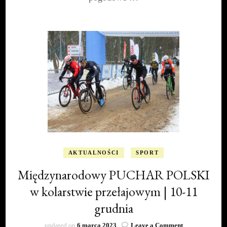
Klubu
Sportowego
Klif
Chłapowo
Dariuszem
Marzejonem
AKTUALNOŚCI
SPORT
Międzynarodowy PUCHAR POLSKI
w kolarstwie przełajowym | 10-11
grudnia
on
updated on
6 marca 2023
Leave a Comment