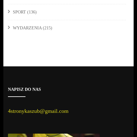
SPORT
(136)
WYDARZENIA
(215)
NAPISZ DO NAS
4stronykaszub@gmail.com