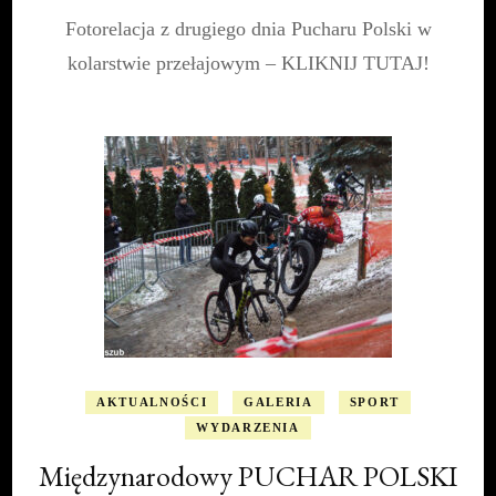
Międzynarod
Fotorelacja z drugiego dnia Pucharu Polski w
PUCHAR
POLSKI
kolarstwie przełajowym – KLIKNIJ TUTAJ!
w
kolarstwie
przełajowym
|
11
grudnia
AKTUALNOŚCI
GALERIA
SPORT
WYDARZENIA
Międzynarodowy PUCHAR POLSKI