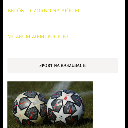
BËLÔK – CZÔRNO NA BIÔŁIM
MUZEUM ZIEMI PUCKIEJ
SPORT NA KASZUBACH