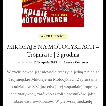
AKTUALNOŚCI
MIKOŁAJE NA MOTOCYKLACH –
Trójmiasto | 3 grudnia
on
updated on
12 listopada 2023
Leave a Comment
MIKOŁAJE
W życiu pewne jest niewiele rzeczy, a jedną z nich są
NA
MOTOCYKL
Trójmiejskie Mikołaje na Motocyklach!Zapraszamy
–
Trójmiasto
do udziału w XXI już edycji tej wspaniałej imprezy
|
charytatywnej, zarówno w roli uczestników, jak i
3
grudnia
obserwatorów/kibiców. W pierwszą niedzielę