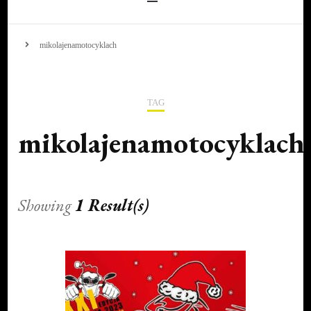
mikolajenamotocyklach
TAG
mikolajenamotocyklach
Showing
1 Result(s)