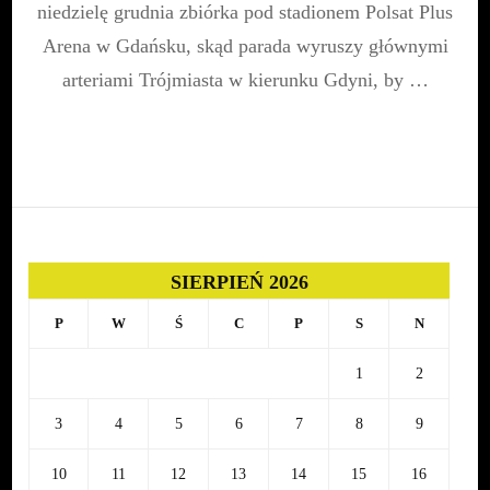
niedzielę grudnia zbiórka pod stadionem Polsat Plus
Arena w Gdańsku, skąd parada wyruszy głównymi
arteriami Trójmiasta w kierunku Gdyni, by …
SIERPIEŃ 2026
P
W
Ś
C
P
S
N
1
2
3
4
5
6
7
8
9
10
11
12
13
14
15
16