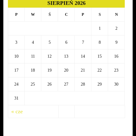
SIERPIEŃ 2026
grudnia
P
W
Ś
C
P
S
N
1
2
3
4
5
6
7
8
9
10
11
12
13
14
15
16
17
18
19
20
21
22
23
24
25
26
27
28
29
30
31
« cze