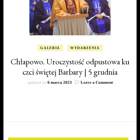
GALERIA
WYDARZENIA
Chłapowo. Uroczystość odpustowa ku
czci świętej Barbary | 5 grudnia
on
updated on
6 marca 2023
Leave a Comment
Chłapowo.
Uroczystość
odpustowa
ku
czci
świętej
Barbary
|
5