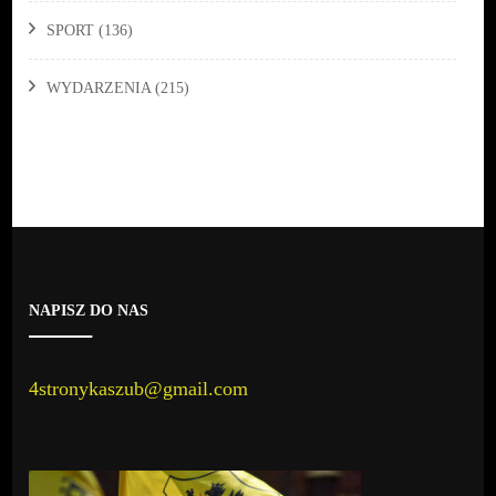
SPORT
(136)
WYDARZENIA
(215)
NAPISZ DO NAS
4stronykaszub@gmail.com