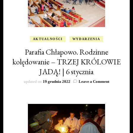
AKTUALNOŚCI
WYDARZENIA
Parafia Chłapowo. Rodzinne
kolędowanie – TRZEJ KRÓLOWIE
JADĄ! | 6 stycznia
on
updated on
19 grudnia 2022
Leave a Comment
Parafia
Chłapowo.
Rodzinne
kolędowanie –
TRZEJ
KRÓLOWIE
JADĄ!
|