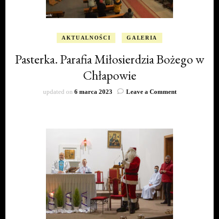
AKTUALNOŚCI
GALERIA
Pasterka. Parafia Miłosierdzia Bożego w
Chłapowie
on
updated on
6 marca 2023
Leave a Comment
Pasterka.
Parafia
Miłosierdzia
Bożego
w
Chłapowie