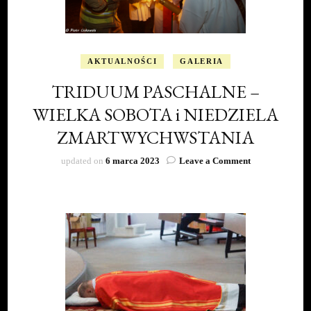
6
stycznia
AKTUALNOŚCI
GALERIA
TRIDUUM PASCHALNE –
WIELKA SOBOTA i NIEDZIELA
ZMARTWYCHWSTANIA
on
updated on
6 marca 2023
Leave a Comment
TRIDUUM
PASCHALNE –
WIELKA
SOBOTA
i
NIEDZIELA
ZMARTWYCH