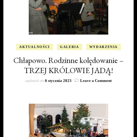
AKTUALNOŚCI
GALERIA
WYDARZENIA
Chłapowo. Rodzinne kolędowanie –
TRZEJ KRÓLOWIE JADĄ!
on
updated on
6 stycznia 2023
Leave a Comment
Chłapowo.
Rodzinne
kolędowanie
–
TRZEJ
KRÓLOWIE
JADĄ!