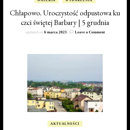
Chłapowo. Uroczystość odpustowa ku
czci świętej Barbary | 5 grudnia
on
updated on
6 marca 2023
Leave a Comment
Chłapowo.
Uroczystość
odpustowa
ku
czci
świętej
Barbary
|
5
grudnia
AKTUALNOŚCI