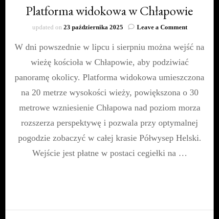
Platforma widokowa w Chłapowie
on
updated on
23 października 2025
Leave a Comment
Platforma
W dni powszednie w lipcu i sierpniu można wejść na
widokowa
w
wieżę kościoła w Chłapowie, aby podziwiać
Chłapowie
panoramę okolicy. Platforma widokowa umieszczona
na 20 metrze wysokości wieży, powiększona o 30
metrowe wzniesienie Chłapowa nad poziom morza
rozszerza perspektywę i pozwala przy optymalnej
pogodzie zobaczyć w całej krasie Półwysep Helski.
Wejście jest płatne w postaci cegiełki na …