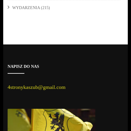
WYDARZENIA
(215)
NAPISZ DO NAS
4stronykaszub@gmail.com