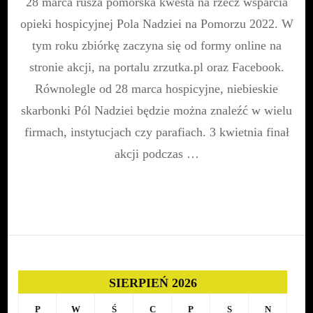
28 marca rusza pomorska kwesta na rzecz wsparcia
Nadziei
na
opieki hospicyjnej Pola Nadziei na Pomorzu 2022. W
Pomorzu
2022
tym roku zbiórkę zaczyna się od formy online na
|
stronie akcji, na portalu zrzutka.pl oraz Facebook.
28
marca
Równolegle od 28 marca hospicyjne, niebieskie
skarbonki Pól Nadziei będzie można znaleźć w wielu
firmach, instytucjach czy parafiach. 3 kwietnia finał
akcji podczas …
SIERPIEŃ 2026
P
W
Ś
C
P
S
N