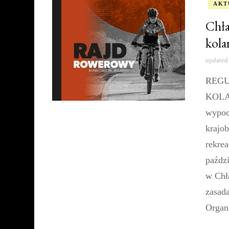
AKT
Chła
kola
updated
REGU
KOLAR
wypoc
krajo
rekrea
paźdz
w Chł
zasad
Organ