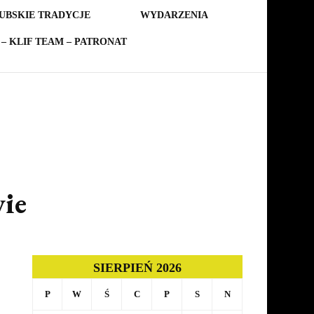
UBSKIE TRADYCJE
WYDARZENIA
– KLIF TEAM – PATRONAT
ie
SIERPIEŃ 2026
P
W
Ś
C
P
S
N