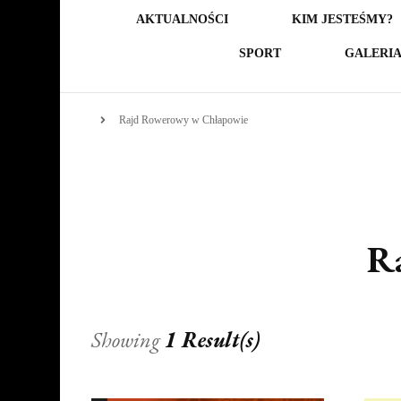
AKTUALNOŚCI
KIM JESTEŚMY?
SPORT
GALERI
Rajd Rowerowy w Chłapowie
R
Showing
1 Result(s)