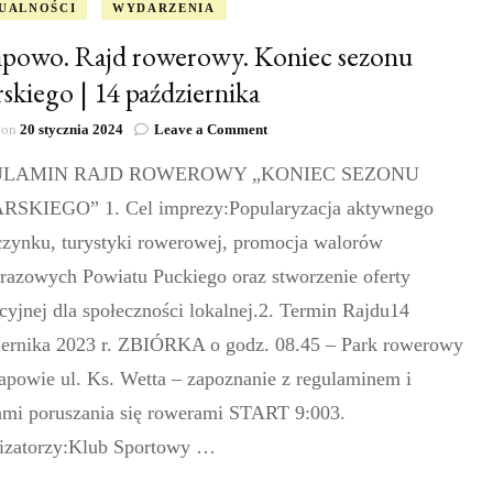
UALNOŚCI
WYDARZENIA
powo. Rajd rowerowy. Koniec sezonu
rskiego | 14 października
on
 on
20 stycznia 2024
Leave a Comment
Chłapowo.
LAMIN RAJD ROWEROWY „KONIEC SEZONU
Rajd
rowerowy.
SKIEGO” 1. Cel imprezy:Popularyzacja aktywnego
Koniec
sezonu
zynku, turystyki rowerowej, promocja walorów
kolarskiego
brazowych Powiatu Puckiego oraz stworzenie oferty
|
14
cyjnej dla społeczności lokalnej.2. Termin Rajdu14
października
iernika 2023 r. ZBIÓRKA o godz. 08.45 – Park rowerowy
apowie ul. Ks. Wetta – zapoznanie z regulaminem i
ami poruszania się rowerami START 9:003.
izatorzy:Klub Sportowy …