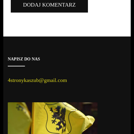
NAPISZ DO NAS
4stronykaszub@gmail.com