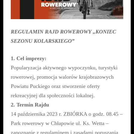
|
14
października
REGULAMIN RAJD ROWEROWY „KONIEC
SEZONU KOLARSKIEGO”
1. Cel imprezy:
Popularyzacja aktywnego wypoczynku, turystyki
rowerowej, promocja walorów krajobrazowych
Powiatu Puckiego oraz stworzenie oferty
rekreacyjnej dla społeczności lokalnej.
2. Termin Rajdu
14 października 2023 r. ZBIÓRKA o godz. 08.45 –
Park rowerowy w Chłapowie ul. Ks. Wetta –
zapoznanie z regulaminem i zasadami poruszania