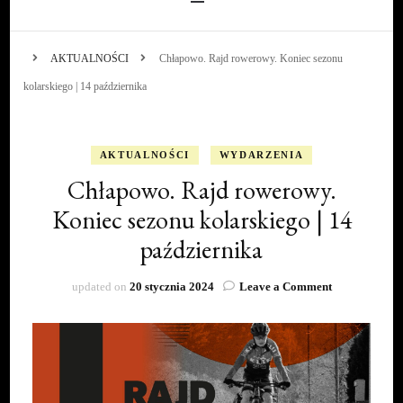
AKTUALNOŚCI
Chłapowo. Rajd rowerowy. Koniec sezonu
kolarskiego | 14 października
AKTUALNOŚCI
WYDARZENIA
Chłapowo. Rajd rowerowy.
Koniec sezonu kolarskiego | 14
października
on
updated on
20 stycznia 2024
Leave a Comment
Chłapowo.
Rajd
rowerowy.
Koniec
sezonu
kolarskiego