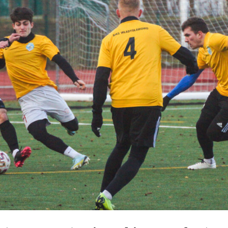
–
SOKÓŁ
BOŻEPOLE
WIELKIE
7:0
(4:0)