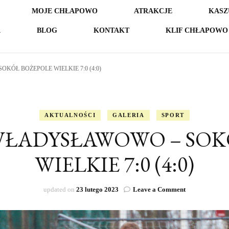
MOJE CHŁAPOWO
ATRAKCJE
KASZ
A
BLOG
KONTAKT
KLIF CHŁAPOWO 
OKÓŁ BOŻEPOLE WIELKIE 7:0 (4:0)
AKTUALNOŚCI
GALERIA
SPORT
S WŁADYSŁAWOWO – SO
WIELKIE 7:0 (4:0)
on
updated on
23 lutego 2023
Leave a Comment
Sparing.
MKS
WŁADYSŁA