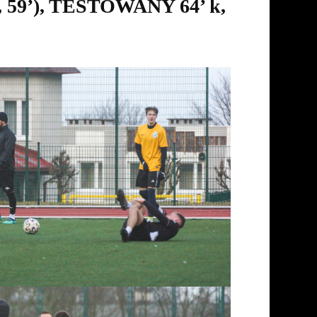
7’, 59’), TESTOWANY 64’ k,