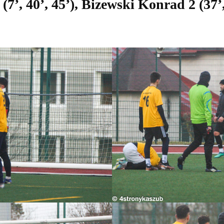
(7’, 40’, 45’), Bizewski Konrad 2 (3