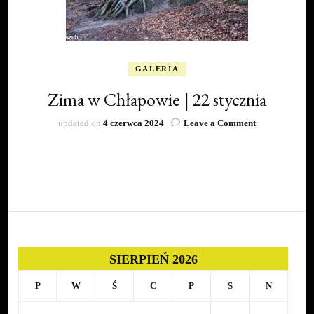
GALERIA
Zima w Chłapowie | 22 stycznia
on
updated on
4 czerwca 2024
Leave a Comment
Zima
w
Chłapowie
|
22
stycznia
SIERPIEŃ 2026
P
W
Ś
C
P
S
N