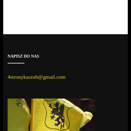
NAPISZ DO NAS
4stronykaszub@gmail.com