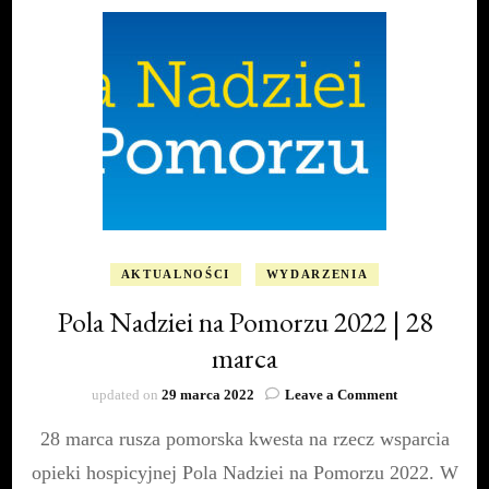
AKTUALNOŚCI
WYDARZENIA
Pola Nadziei na Pomorzu 2022 | 28
marca
on
updated on
29 marca 2022
Leave a Comment
Pola
28 marca rusza pomorska kwesta na rzecz wsparcia
Nadziei
na
opieki hospicyjnej Pola Nadziei na Pomorzu 2022. W
Pomorzu