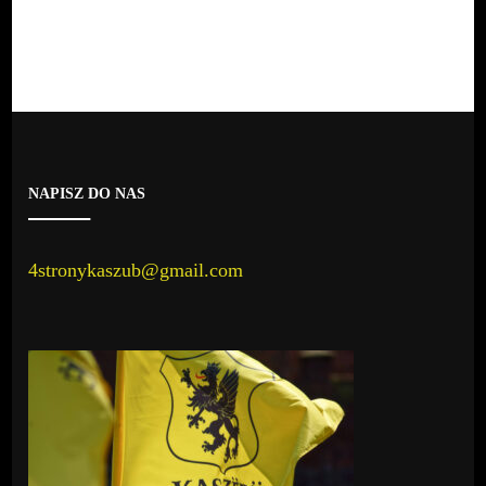
NAPISZ DO NAS
4stronykaszub@gmail.com