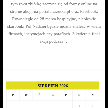
2022
tym roku zbiórkę zaczyna się od formy online na
|
stronie akcji, na portalu zrzutka.pl oraz Facebook.
28
marca
Równolegle od 28 marca hospicyjne, niebieskie
skarbonki Pól Nadziei będzie można znaleźć w wielu
firmach, instytucjach czy parafiach. 3 kwietnia finał
akcji podczas …
SIERPIEŃ 2026
P
W
Ś
C
P
S
N
1
2