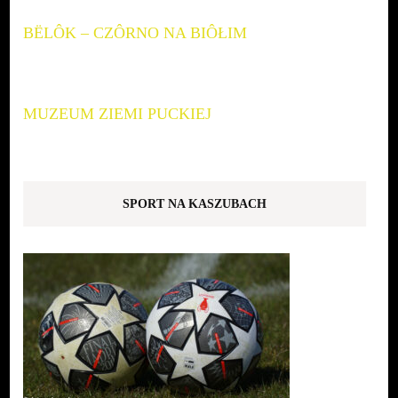
BËLÔK – CZÔRNO NA BIÔŁIM
MUZEUM ZIEMI PUCKIEJ
SPORT NA KASZUBACH