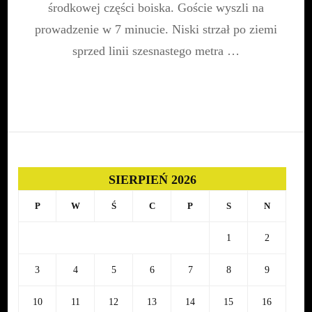
środkowej części boiska. Goście wyszli na
prowadzenie w 7 minucie. Niski strzał po ziemi
sprzed linii szesnastego metra …
SIERPIEŃ 2026
P
W
Ś
C
P
S
N
1
2
3
4
5
6
7
8
9
10
11
12
13
14
15
16