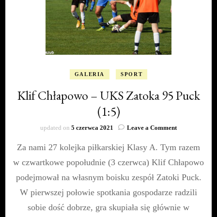
GALERIA
SPORT
Klif Chłapowo – UKS Zatoka 95 Puck
(1:5)
on
updated on
5 czerwca 2021
Leave a Comment
Klif
Za nami 27 kolejka piłkarskiej Klasy A. Tym razem
Chłapowo
–
w czwartkowe popołudnie (3 czerwca) Klif Chłapowo
UKS
Zatoka
podejmował na własnym boisku zespół Zatoki Puck.
95
W pierwszej połowie spotkania gospodarze radzili
Puck
(1:5)
sobie dość dobrze, gra skupiała się głównie w